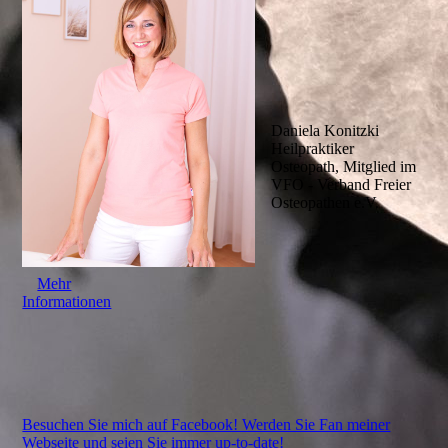
Daniela Konitzki
Heilpraktiker
Osteopath, Mitglied im
VFO - Verband Freier
Osteopathen e.V.
Mehr
Informationen
Besuchen Sie mich auf Facebook! Werden Sie Fan meiner
Webseite und seien Sie immer up-to-date!