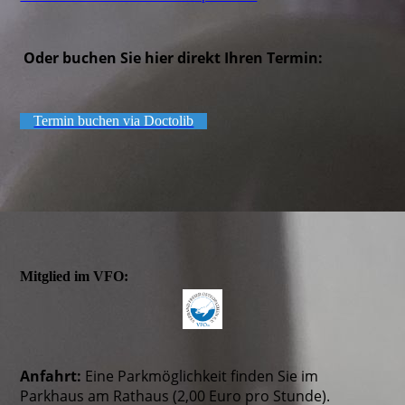
Oder buchen Sie hier direkt Ihren Termin:
Termin buchen via Doctolib
Mitglied im VFO:
Anfahrt:
Eine Parkmöglichkeit finden Sie im
Parkhaus am Rathaus (2,00 Euro pro Stunde).