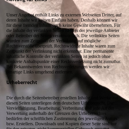
Unser Angebot enthält Links zu externen Webseiten Dritter, auf
deren Inhalte wir keinen Einfluss haben. Deshalb können wir
für diese fremden Inhalte auch keine Gewähr übernehmen. Für
die Inhalte der verlinkten Seiten ist stets der jeweilige Anbieter
oder Betreiber der Seiten verantwortlich. Die verlinkten Seiten
wurden zum Zeitpunkt der Verlinkung auf mögliche
Rechtsverstöße überprüft. Rechtswidrige Inhalte waren zum
Zeitpunkt der Verlinkung nicht erkennbar. Eine permanente
inhaltliche Kontrolle der verlinkten Seiten ist jedoch ohne
konkrete Anhaltspunkte einer Rechtsverletzung nicht zumutbar.
Bei Bekanntwerden von Rechtsverletzungen werden wir
derartige Links umgehend entfernen.
Urheberrecht
Die durch die Seitenbetreiber erstellten Inhalte und Werke auf
diesen Seiten unterliegen dem deutschen Urheberrecht. Die
Vervielfältigung, Bearbeitung, Verbreitung und jede Art der
Verwertung außerhalb der Grenzen des Urheberrechtes
bedürfen der schriftlichen Zustimmung des jeweiligen Autors
bzw. Erstellers. Downloads und Kopien dieser Seite sind nur
für den privaten, nicht kommerziellen Gebrauch gestattet.