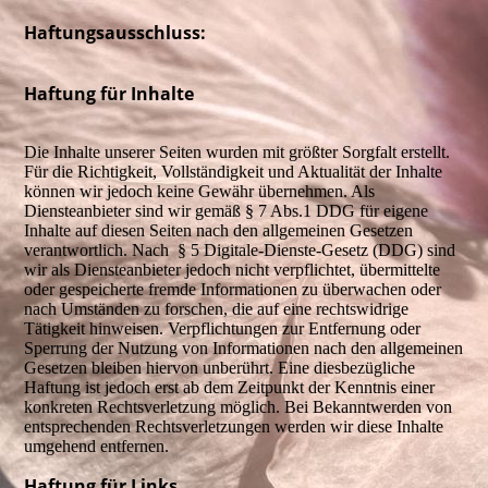
Haftungsausschluss:
Haftung für Inhalte
Die Inhalte unserer Seiten wurden mit größter Sorgfalt erstellt.
Für die Richtigkeit, Vollständigkeit und Aktualität der Inhalte
können wir jedoch keine Gewähr übernehmen. Als
Diensteanbieter sind wir gemäß § 7 Abs.1 DDG für eigene
Inhalte auf diesen Seiten nach den allgemeinen Gesetzen
verantwortlich. Nach § 5 Digitale-Dienste-Gesetz (DDG) sind
wir als Diensteanbieter jedoch nicht verpflichtet, übermittelte
oder gespeicherte fremde Informationen zu überwachen oder
nach Umständen zu forschen, die auf eine rechtswidrige
Tätigkeit hinweisen. Verpflichtungen zur Entfernung oder
Sperrung der Nutzung von Informationen nach den allgemeinen
Gesetzen bleiben hiervon unberührt. Eine diesbezügliche
Haftung ist jedoch erst ab dem Zeitpunkt der Kenntnis einer
konkreten Rechtsverletzung möglich. Bei Bekanntwerden von
entsprechenden Rechtsverletzungen werden wir diese Inhalte
umgehend entfernen.
Haftung für Links