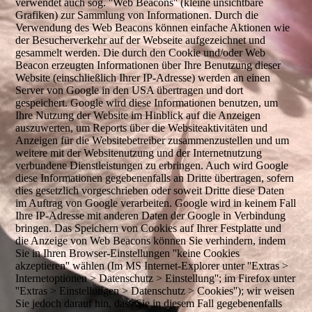
verwendet auch sog. ''Web Beacons'' (kleine unsichtbare
Grafiken) zur Sammlung von Informationen. Durch die
Verwendung des Web Beacons können einfache Aktionen wie
der Besucherverkehr auf der Webseite aufgezeichnet und
gesammelt werden. Die durch den Cookie und/oder Web
Beacon erzeugten Informationen über Ihre Benutzung dieser
Website (einschließlich Ihrer IP-Adresse) werden an einen
Server von Google in den USA übertragen und dort
gespeichert. Google wird diese Informationen benutzen, um
Ihre Nutzung der Website im Hinblick auf die Anzeigen
auszuwerten, um Reports über die Websiteaktivitäten und
Anzeigen für die Websitebetreiber zusammenzustellen und um
weitere mit der Websitenutzung und der Internetnutzung
verbundene Dienstleistungen zu erbringen. Auch wird Google
diese Informationen gegebenenfalls an Dritte übertragen, sofern
dies gesetzlich vorgeschrieben oder soweit Dritte diese Daten
im Auftrag von Google verarbeiten. Google wird in keinem Fall
Ihre IP-Adresse mit anderen Daten der Google in Verbindung
bringen. Das Speichern von Cookies auf Ihrer Festplatte und
die Anzeige von Web Beacons können Sie verhindern, indem
Sie in Ihren Browser-Einstellungen ''keine Cookies
akzeptieren'' wählen (Im MS Internet-Explorer unter ''Extras >
Internetoptionen > Datenschutz > Einstellung''; im Firefox unter
''Extras > Einstellungen > Datenschutz > Cookies''); wir weisen
Sie jedoch darauf hin, dass Sie in diesem Fall gegebenenfalls