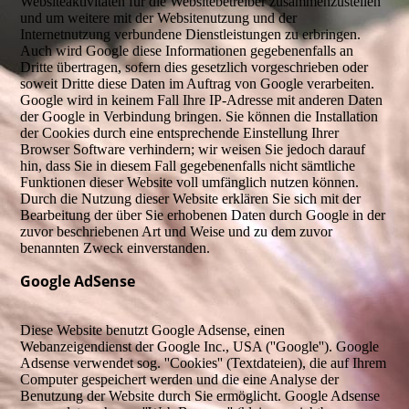
Websiteaktivitäten für die Websitebetreiber zusammenzustellen
und um weitere mit der Websitenutzung und der
Internetnutzung verbundene Dienstleistungen zu erbringen.
Auch wird Google diese Informationen gegebenenfalls an
Dritte übertragen, sofern dies gesetzlich vorgeschrieben oder
soweit Dritte diese Daten im Auftrag von Google verarbeiten.
Google wird in keinem Fall Ihre IP-Adresse mit anderen Daten
der Google in Verbindung bringen. Sie können die Installation
der Cookies durch eine entsprechende Einstellung Ihrer
Browser Software verhindern; wir weisen Sie jedoch darauf
hin, dass Sie in diesem Fall gegebenenfalls nicht sämtliche
Funktionen dieser Website voll umfänglich nutzen können.
Durch die Nutzung dieser Website erklären Sie sich mit der
Bearbeitung der über Sie erhobenen Daten durch Google in der
zuvor beschriebenen Art und Weise und zu dem zuvor
benannten Zweck einverstanden.
Google AdSense
Diese Website benutzt Google Adsense, einen
Webanzeigendienst der Google Inc., USA (''Google''). Google
Adsense verwendet sog. ''Cookies'' (Textdateien), die auf Ihrem
Computer gespeichert werden und die eine Analyse der
Benutzung der Website durch Sie ermöglicht. Google Adsense