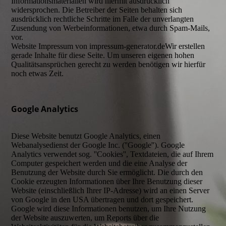
Informationsmaterialien wird hiermit ausdrücklich
widersprochen. Die Betreiber der Seiten behalten sich
ausdrücklich rechtliche Schritte im Falle der unverlangten
Zusendung von Werbeinformationen, etwa durch Spam-Mails,
vor.
Website Impressum von impressum-generator.deWir erstellen
gerade Inhalte für diese Seite. Um unseren eigenen hohen
Qualitätsansprüchen gerecht zu werden benötigen wir hierfür
noch etwas Zeit.
Google Analytics
Diese Website benutzt Google Analytics, einen
Webanalysedienst der Google Inc. (''Google''). Google
Analytics verwendet sog. ''Cookies'', Textdateien, die auf Ihrem
Computer gespeichert werden und die eine Analyse der
Benutzung der Website durch Sie ermöglicht. Die durch den
Cookie erzeugten Informationen über Ihre Benutzung dieser
Website (einschließlich Ihrer IP-Adresse) wird an einen Server
von Google in den USA übertragen und dort gespeichert.
Google wird diese Informationen benutzen, um Ihre Nutzung
der Website auszuwerten, um Reports über die