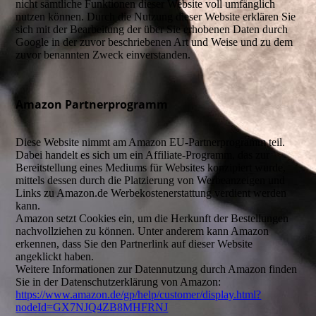
nicht sämtliche Funktionen dieser Website voll umfänglich
nutzen können. Durch die Nutzung dieser Website erklären Sie
sich mit der Bearbeitung der über Sie erhobenen Daten durch
Google in der zuvor beschriebenen Art und Weise und zu dem
zuvor benannten Zweck einverstanden.
Amazon Partnerprogramm
Diese Website nimmt am Amazon EU-Partnerprogramm teil.
Dabei handelt es sich um ein Affiliate-Programm, das zur
Bereitstellung eines Mediums für Websites konzipiert wurde,
mittels dessen durch die Platzierung von Werbeanzeigen und
Links zu Amazon.de Werbekostenerstattung verdient werden
kann.
Amazon setzt Cookies ein, um die Herkunft der Bestellungen
nachvollziehen zu können. Unter anderem kann Amazon
erkennen, dass Sie den Partnerlink auf dieser Website
angeklickt haben.
Weitere Informationen zur Datennutzung durch Amazon finden
Sie in der Datenschutzerklärung von Amazon:
https://www.amazon.de/gp/help/customer/display.html?
nodeId=GX7NJQ4ZB8MHFRNJ