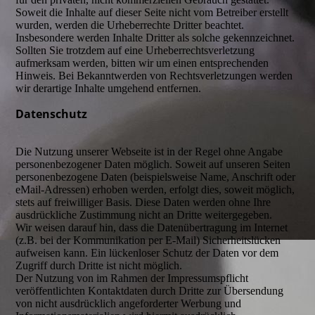
Soweit die Inhalte auf dieser Seite nicht vom Betreiber erstellt
wurden, werden die Urheberrechte Dritter beachtet.
Insbesondere werden Inhalte Dritter als solche gekennzeichnet.
Sollten Sie trotzdem auf eine Urheberrechtsverletzung
aufmerksam werden, bitten wir um einen entsprechenden
Hinweis. Bei Bekanntwerden von Rechtsverletzungen werden
wir derartige Inhalte umgehend entfernen.
Datenschutz
Die Nutzung unserer Webseite ist in der Regel ohne Angabe
personenbezogener Daten möglich. Soweit auf unseren Seiten
personenbezogene Daten (beispielsweise Name, Anschrift oder
eMail-Adressen) erhoben werden, erfolgt dies, soweit möglich,
stets auf freiwilliger Basis. Diese Daten werden ohne Ihre
ausdrückliche Zustimmung nicht an Dritte weitergegeben.
Wir weisen darauf hin, dass die Datenübertragung im Internet
(z.B. bei der Kommunikation per E-Mail) Sicherheitslücken
aufweisen kann. Ein lückenloser Schutz der Daten vor dem
Zugriff durch Dritte ist nicht möglich.
Der Nutzung von im Rahmen der Impressumspflicht
veröffentlichten Kontaktdaten durch Dritte zur Übersendung
von nicht ausdrücklich angeforderter Werbung und